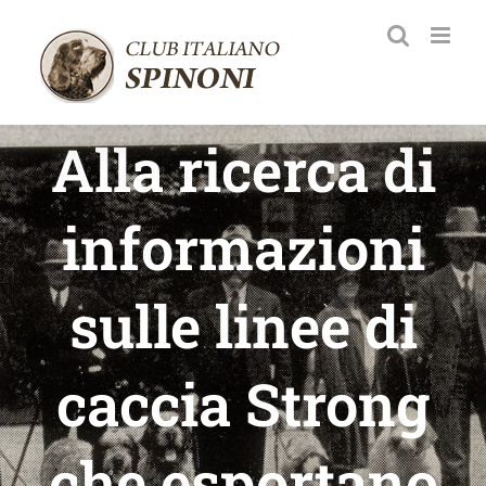
Salta
al
contenuto
Alla ricerca di
informazioni
sulle linee di
caccia Strong
che esportano