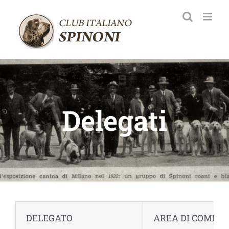
Salta
al
contenuto
Delegati
DELEGATO
AREA DI COMPE