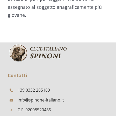
assegnato al soggetto anagraficamente più
giovane.​
Contatti
+39 0332 285189
info@spinone-italiano.it
C.F. 92008520485