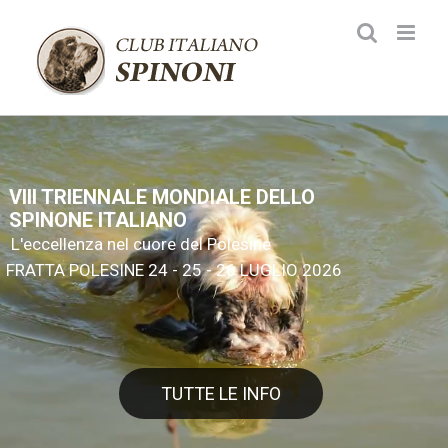
Salta
al
contenuto
VIII TRIENNALE MONDIALE DELLO
SPINONE ITALIANO
L'eccellenza nel cuore del Polesine
FRATTA POLESINE 24 - 25 - 26 LUGLIO 2026
TUTTE LE INFO