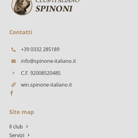
A
FRATTA
POLESINE
Contatti
+39 0332 285189
info@spinone-italiano.it
C.F. 92008520485
win.spinone-italiano.it
Site map
Il club
Servizi