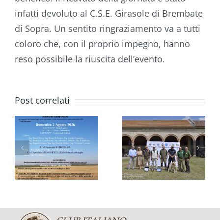
infatti devoluto al C.S.E. Girasole di Brembate
VIII
di Sopra. Un sentito ringraziamento va a tutti
TRIENNALE
coloro che, con il proprio impegno, hanno
reso possibile la riuscita dell’evento.
MONDIALE
DELLO
RADUNO
SPINONE
Post correlati
E
CISP
ITALIANO:
CAMPO
UN
FELICE:
QUARTO
BOB PER
DI
O
ZARA DI
SECOLO
RIMNIS
CELEBRATO