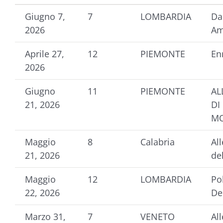
Giugno 7,
7
LOMBARDIA
Da
2026
Am
Aprile 27,
12
PIEMONTE
En
2026
Giugno
11
PIEMONTE
AL
21, 2026
DI
M
Maggio
8
Calabria
Al
21, 2026
de
Maggio
12
LOMBARDIA
Po
22, 2026
De
Marzo 31,
7
VENETO
Al