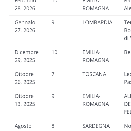
Febbraio
10
EMILIA-
Ba
28, 2026
ROMAGNA
Al
Gennaio
9
LOMBARDIA
Te
27, 2026
Bot
di 
Dicembre
10
EMILIA-
Bel
29, 2025
ROMAGNA
Ottobre
7
TOSCANA
Le
26, 2025
Pa
Ottobre
9
EMILIA-
AL
13, 2025
ROMAGNA
DE
FE
Agosto
8
SARDEGNA
No