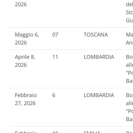
2026
de
St
Gi
Maggio 6,
07
TOSCANA
Ma
2026
An
Aprile 8,
11
LOMBARDIA
Bot
2026
al
"P
Ba
Febbraio
6
LOMBARDIA
Bot
27, 2026
al
"P
Ba