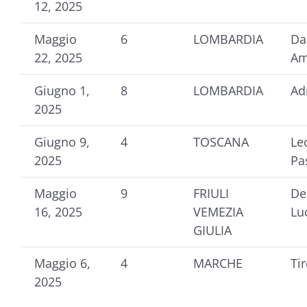
12, 2025
Maggio
6
LOMBARDIA
Da
22, 2025
Am
Giugno 1,
8
LOMBARDIA
Ad
2025
Giugno 9,
4
TOSCANA
Le
2025
Pa
Maggio
9
FRIULI
De
16, 2025
VEMEZIA
Lu
GIULIA
Maggio 6,
4
MARCHE
Tir
2025