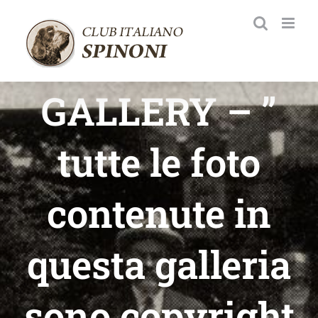
Salta
al
contenuto
GALLERY – ”
tutte le foto
contenute in
questa galleria
sono copyright