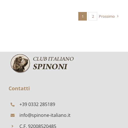
1
2
Prossimo
Contatti
+39 0332 285189
info@spinone-italiano.it
C.F. 92008520485