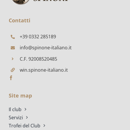
FRATTA
POLESINE
Contatti
+39 0332 285189
info@spinone-italiano.it
C.F. 92008520485
win.spinone-italiano.it
Site map
Il club
Servizi
Trofei del Club