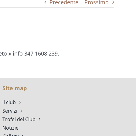
Precedente
Prossimo
eto x info 347 1608 239.
Site map
Il club
Servizi
Trofei del Club
Notizie