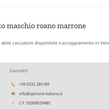
to maschio roano marrone
i abile cacciatore disponibile x accoppiamento in Ven
Contatti
+39 0332 285189
info@spinone-italiano.it
C.F. 92008520485