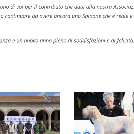
no di voi per il contributo che date alla nostra Associaz
mo continuare ad avere ancora uno Spinone che è reale e
anza e un nuovo anno pieno di soddisfazioni e di felicità
XXVI C
ITALIA
RAZ
RADUNO CISP
CONTINE
CAMPO FELICE:
DA FE
BOB PER ZARA