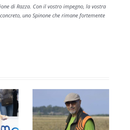
ione di Razza. Con il vostro impegno, la vostra
 concreto, uno Spinone che rimane fortemente
.
OPPA
 PER
ZE
NTALI
SPECIALE IN
RMA:
COPPIA AL