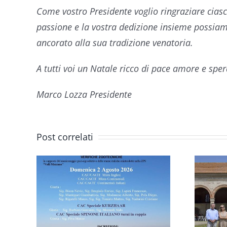
Come vostro Presidente voglio ringraziare ciascu
passione e la vostra dedizione insieme possia
ancorato alla sua tradizione venatoria.
A tutti voi un Natale ricco di pace amore e sper
Marco Lozza Presidente
VIII
TRIENNALE
Post correlati
MONDIALE
DELLO
IN
SPINONE
L
ITALIANO: UN