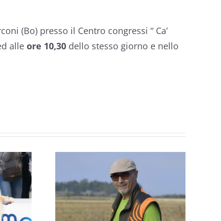
oni (Bo) presso il Centro congressi “ Ca’
d alle
ore 10,30
dello stesso giorno e nello
OPPA
 PER
ZE
NTALI
SPECIALE IN
RMA:
COPPIA AL