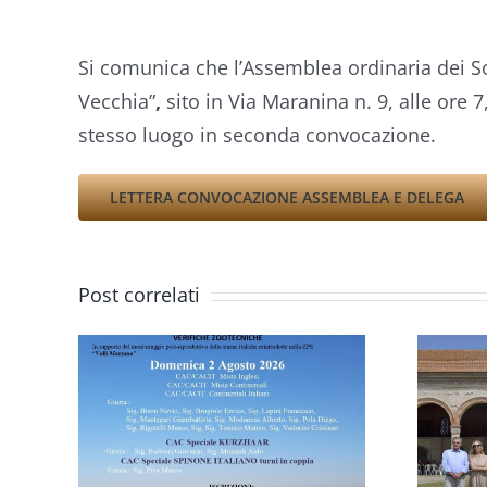
Si comunica che l’Assemblea ordinaria dei So
Vecchia”
,
sito in Via Maranina n. 9, alle ore 
stesso luogo in seconda convocazione.
LETTERA CONVOCAZIONE ASSEMBLEA E DELEGA
VIII
TRIENNALE
Post correlati
MONDIALE
DELLO
IN
SPINONE
L
ITALIANO: UN