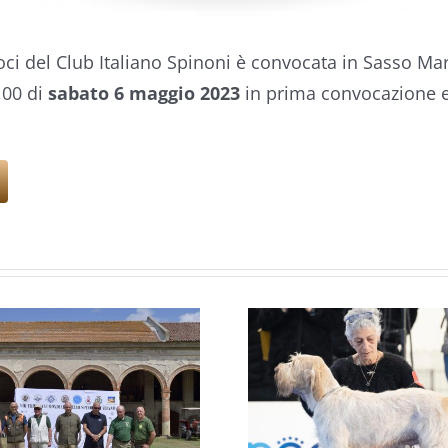
ci del Club Italiano Spinoni è convocata in Sasso Marc
7,00 di
sabato 6 maggio 2023
in prima convocazione e
XXVI C
ITALIA
RAZ
RADUNO CISP
CONTINE
CAMPO FELICE:
DA FE
BOB PER ZARA