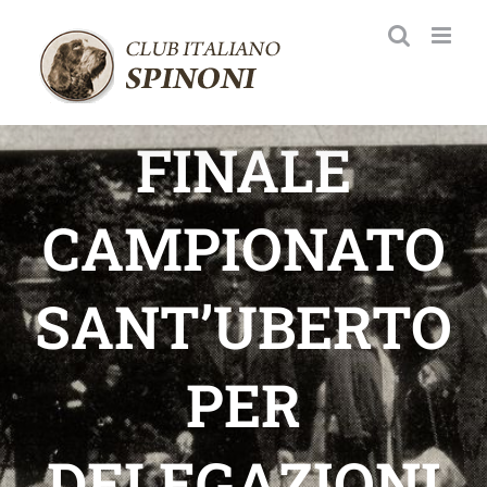
Salta
al
contenuto
FINALE
CAMPIONATO
SANT’UBERTO
PER
DELEGAZIONI