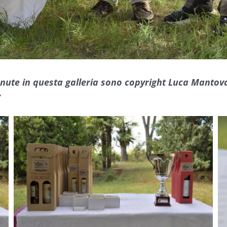
enute in questa galleria sono copyright Luca Mantova
”