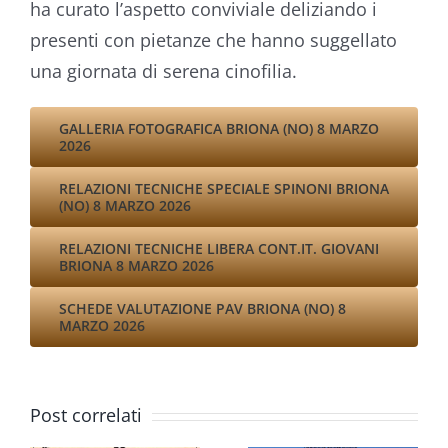
ha curato l’aspetto conviviale deliziando i
presenti con pietanze che hanno suggellato
una giornata di serena cinofilia.
GALLERIA FOTOGRAFICA BRIONA (NO) 8 MARZO
2026
RELAZIONI TECNICHE SPECIALE SPINONI BRIONA
(NO) 8 MARZO 2026
RELAZIONI TECNICHE LIBERA CONT.IT. GIOVANI
VIII
BRIONA 8 MARZO 2026
ME
TRIENNA
SCHEDE VALUTAZIONE PAV BRIONA (NO) 8
MARZO 2026
MONDIAL
I
DELLO
I
SPINONE
Post correlati
SPECIALE