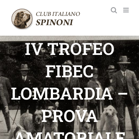
Salta
al
contenuto
IV TROFEO
FIBEC
LOMBARDIA –
PROVA
AMATORIALE