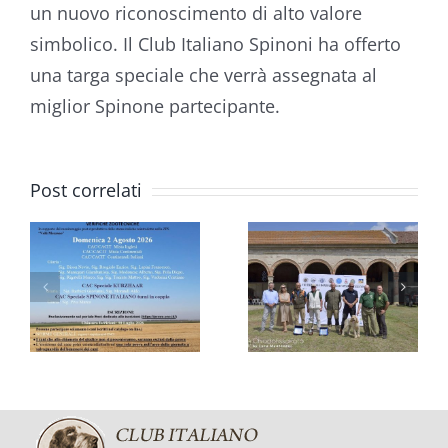
un nuovo riconoscimento di alto valore
VIII
simbolico. Il Club Italiano Spinoni ha offerto
TRIENNALE
una targa speciale che verrà assegnata al
miglior Spinone partecipante.
MONDIALE
DELLO
RADUNO
SPINONE
Post correlati
E
CISP
ITALIANO:
CAMPO
UN
FELICE:
QUARTO
BOB PER
DI
O
ZARA DI
SECOLO
RIMNIS
CELEBRATO