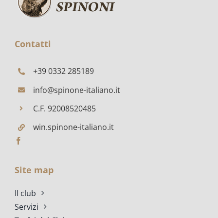
A
FRATTA
POLESINE
Contatti
+39 0332 285189
info@spinone-italiano.it
C.F. 92008520485
win.spinone-italiano.it
Site map
Il club
Servizi