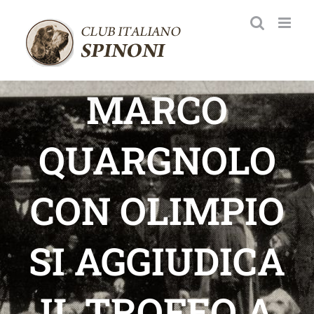
Salta
al
contenuto
MARCO
QUARGNOLO
CON OLIMPIO
SI AGGIUDICA
IL TROFEO A