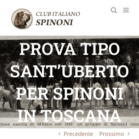
Salta
al
contenuto
PROVA TIPO
SANT’UBERTO
PER SPINONI
IN TOSCANA
Precedente
Prossimo