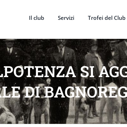
Il club
Servizi
Trofei del Club
LPOTENZA SI AG
LE DI BAGNOREG