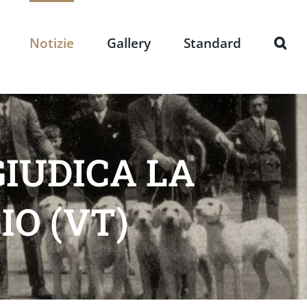
Notizie
Gallery
Standard
GIUDICA LA
IO (VT)