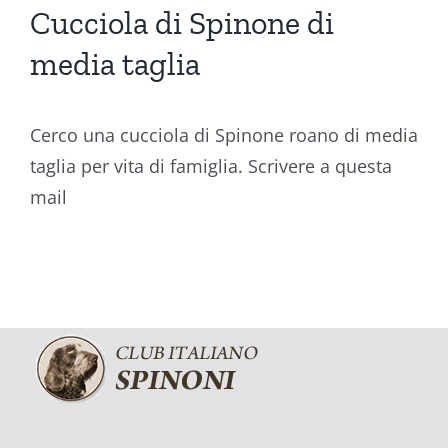
Cucciola di Spinone di
media taglia
Cerco una cucciola di Spinone roano di media
taglia per vita di famiglia. Scrivere a questa
mail