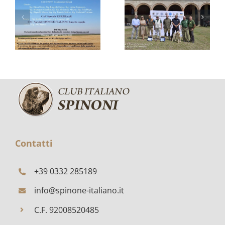
UN
FELICE:
QUARTO
BOB PER
DI
O
ZARA DI
SECOLO
RIMNIS
CELEBRATO
A
FRATTA
POLESINE
Contatti
+39 0332 285189
info@spinone-italiano.it
C.F. 92008520485