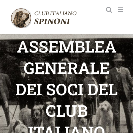
Salta
al
contenuto
ASSEMBLEA
GENERALE
DEI SOCI DEL
CLUB
ITALIANO