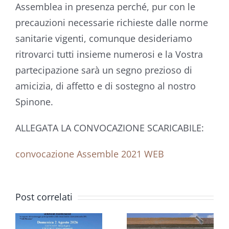
Assemblea in presenza perché, pur con le
precauzioni necessarie richieste dalle norme
sanitarie vigenti, comunque desideriamo
ritrovarci tutti insieme numerosi e la Vostra
partecipazione sarà un segno prezioso di
amicizia, di affetto e di sostegno al nostro
Spinone.
VIII
ALLEGATA LA CONVOCAZIONE SCARICABILE:
TRIENNALE
convocazione Assemble 2021 WEB
MONDIALE
DELLO
RADUNO
SPINONE
Post correlati
E
CISP
ITALIANO:
CAMPO