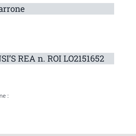
arrone
I’S REA n. ROI LO2151652
ne :