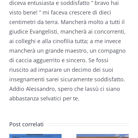
diceva entusiasta e soddisfatto “ bravo hai
visto bene! ” mi faceva crescere di dieci
centimetri da terra. Mancherà molto a tutti il
giudice Evangelisti, mancherà ai concorrenti,
ai colleghi e alla cinofilia tutta; a me invece
mancherà un grande maestro, un compagno
di caccia agguerrito e sincero. Se fossi
riuscito ad imparare un decimo dei suoi
VIII
insegnamenti sarei sicuramente soddisfatto.
TRIENNALE
Addio Alessandro, spero che lassù ci siano
abbastanza selvatici per te.
MONDIALE
DELLO
RADUNO
SPINONE
Post correlati
E
CISP
ITALIANO: