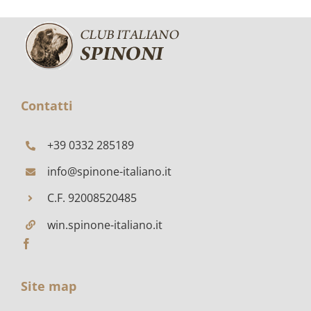
N
CELEBRA
O
A
FRATTA
OLA
POLESIN
Contatti
+39 0332 285189
info@spinone-italiano.it
C.F. 92008520485
win.spinone-italiano.it
Site map