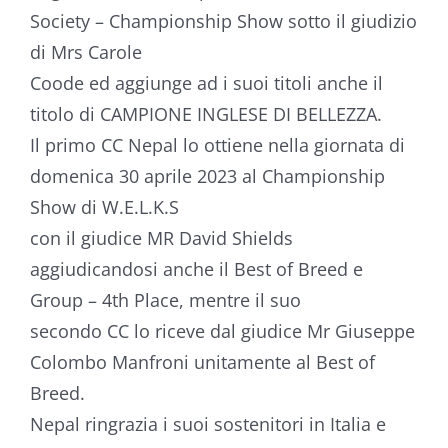
Society
–
Championship Show
sotto
il giudizio
di Mrs Carole
Coode
ed aggiunge ad i suoi titoli anche il
titolo di
CAMPIONE INGLESE DI BELLEZZA
.
Il
primo CC Nepal lo ottiene
nella giornata di
domenica 30 aprile 2023 a
l
Championship
Show
di W.E.L.K.S
con il giudice MR
David Shields
aggiudicandosi anche il Best of Breed
e
Group
–
4th Place
, mentre il suo
secondo CC
lo riceve dal giudice
Mr Giuseppe
Colombo Manfroni unitamente al Best of
Breed.
Ne
pal ringrazia i suo
i
sostenitori in Italia e
VIII