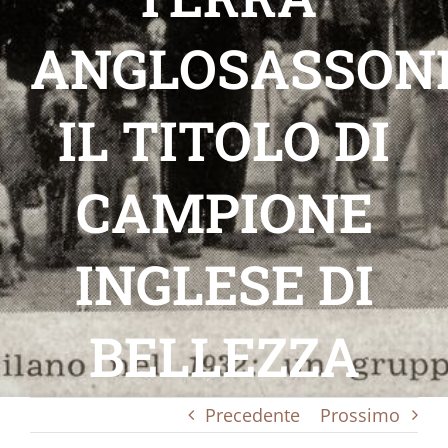
ANGLOSASSON
IL TITOLO DI
CAMPIONE
INGLESE DI
BELLEZZA
Precedente
Prossimo