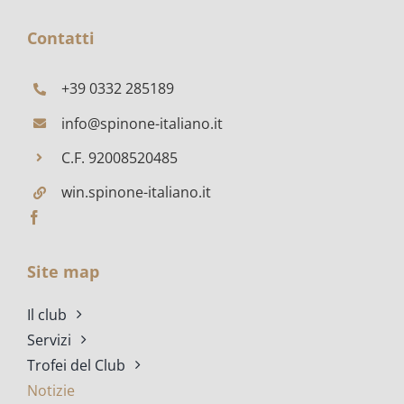
FRATTA
POLESINE
Contatti
+39 0332 285189
info@spinone-italiano.it
C.F. 92008520485
win.spinone-italiano.it
Site map
Il club
Servizi
Trofei del Club
Notizie