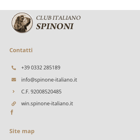
E
MENTINO
2023
PORTIOLI
Contatti
+39 0332 285189
info@spinone-italiano.it
C.F. 92008520485
win.spinone-italiano.it
Site map