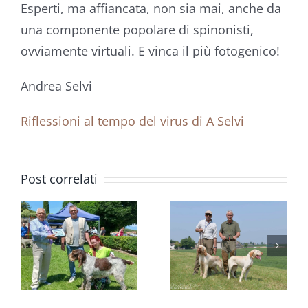
Esperti, ma affiancata, non sia mai, anche da
una componente popolare di spinonisti,
ovviamente virtuali. E vinca il più fotogenico!
Andrea Selvi
Riflessioni al tempo del virus di A Selvi
A BACCO
DI
RADUNO
Post correlati
MARCO
NAZIONA
VANA
QUARGNOLO
RAZZE
IL
ITALIANE
O
TREDICESIMO
DI VOLTA
TROFEO
MANTOV