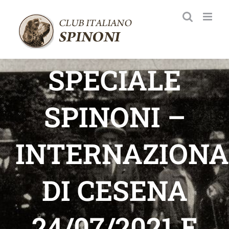
Salta
al
contenuto
SPECIALE
SPINONI –
INTERNAZIONA
DI CESENA
24/07/2021 E