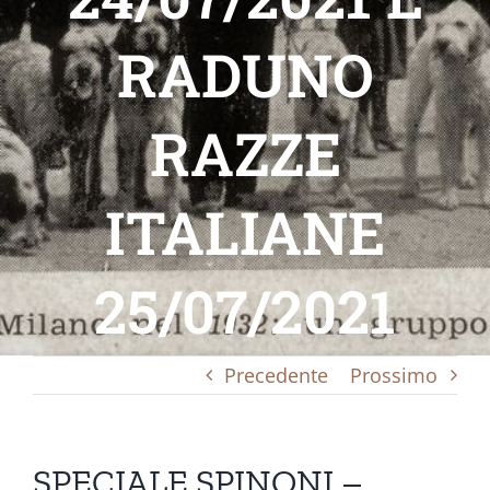
RADUNO
RAZZE
ITALIANE
25/07/2021
Precedente
Prossimo
SPECIALE SPINONI –