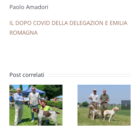
Paolo Amadori
IL DOPO COVID DELLA DELEGAZION E EMILIA
ROMAGNA
A BACCO
DI
RADUNO
Post correlati
MARCO
NAZIONA
VANA
QUARGNOLO
RAZZE
IL
ITALIANE
O
TREDICESIMO
DI VOLTA
TROFEO
MANTOV
E