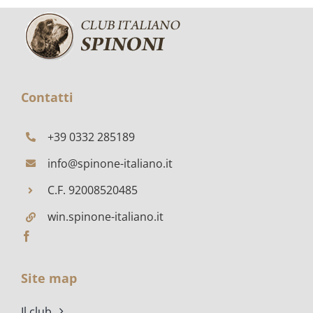
MENTINO
2023
PORTIOLI
Contatti
+39 0332 285189
info@spinone-italiano.it
C.F. 92008520485
win.spinone-italiano.it
Site map
Il club